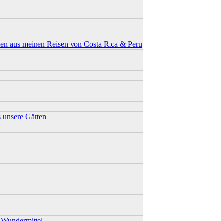
men aus meinen Reisen von Costa Rica & Peru
s unsere Gärten
h Wundermittel