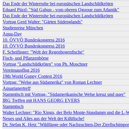
Das Ende der Winterruhe bei europäischen Landschildkröten
Eduard Pürzl: "Süd Gabun - vom oberen Ogooue zum Atlantik"
Das Ende der Winterruhe bei europäischen Landschildkröten
Vortrag Gerd Walter: "Gärten Südenglands"
Studienreise München
Aqua-Day
10. ÖVVÖ Bundeskongress 2016
10. ÖVVÖ Bundeskongress 2016
F. Scheifinger: "Welt der Regenbogenfische"
Fisch- und Pflanzenbörse
Vortrag "Landschildkröten" von Ph. Moschner
Vereinsausflug 2016
19th World Guppy Contest 2016
Vortrag: "Welse aus Südamerika" von Roman Lechner
Aquarianertreff
Stammtisch mit Vortrag- "Südamerikanische Welse kreuz und quer"
IRG Treffen mit HANS GEORG EVERS
Stammtisch
Walter Lechner: "Rio Xingu, der Belo Monte-Staudamm und die L-W
Neues und Altes aus der Welt der Killifische!
Dr. Stefan K. Hetz "Wildfänge oder Nachzuchten-Der Zierfischimport