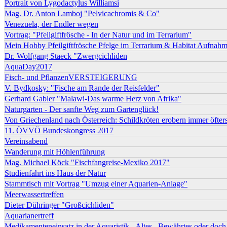
Portrait von Lygodactylus Williamsi
Mag. Dr. Anton Lamboj "Pelvicachromis & Co"
Venezuela, der Endler wegen
Vortrag: "Pfeilgiftfrösche - In der Natur und im Terrarium"
Mein Hobby Pfeilgiftfrösche Pfelge im Terrarium & Habitat Aufnah
Dr. Wolfgang Staeck "Zwergcichliden
AquaDay2017
Fisch- und PflanzenVERSTEIGERUNG
V. Bydkosky: "Fische am Rande der Reisfelder"
Gerhard Gabler "Malawi-Das warme Herz von Afrika"
Naturgarten - Der sanfte Weg zum Gartenglück!
Von Griechenland nach Österreich: Schildkröten erobern immer öfter
11. ÖVVÖ Bundeskongress 2017
Vereinsabend
Wanderung mit Höhlenführung
Mag. Michael Köck "Fischfangreise-Mexiko 2017"
Studienfahrt ins Haus der Natur
Stammtisch mit Vortrag "Umzug einer Aquarien-Anlage"
Meerwassertreffen
Dieter Dühringer "Großcichliden"
Aquarianertreff
Medikamenteneinsatz in der Aquaristik - Altes , Bewährtes oder doc