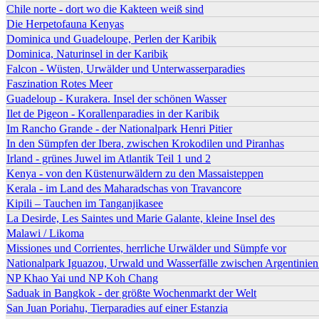
Chile norte - dort wo die Kakteen weiß sind
Die Herpetofauna Kenyas
Dominica und Guadeloupe, Perlen der Karibik
Dominica, Naturinsel in der Karibik
Falcon - Wüsten, Urwälder und Unterwasserparadies
Faszination Rotes Meer
Guadeloup - Kurakera. Insel der schönen Wasser
Ilet de Pigeon - Korallenparadies in der Karibik
Im Rancho Grande - der Nationalpark Henri Pitier
In den Sümpfen der Ibera, zwischen Krokodilen und Piranhas
Irland - grünes Juwel im Atlantik Teil 1 und 2
Kenya - von den Küstenurwäldern zu den Massaisteppen
Kerala - im Land des Maharadschas von Travancore
Kipili – Tauchen im Tanganjikasee
La Desirde, Les Saintes und Marie Galante, kleine Insel des
Malawi / Likoma
Missiones und Corrientes, herrliche Urwälder und Sümpfe vor
Nationalpark Iguazou, Urwald und Wasserfälle zwischen Argentinie
NP Khao Yai und NP Koh Chang
Saduak in Bangkok - der größte Wochenmarkt der Welt
San Juan Poriahu, Tierparadies auf einer Estanzia