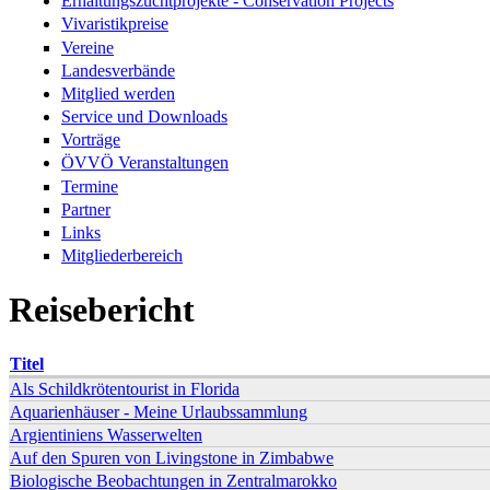
Erhaltungszuchtprojekte - Conservation Projects
Vivaristikpreise
Vereine
Landesverbände
Mitglied werden
Service und Downloads
Vorträge
ÖVVÖ Veranstaltungen
Termine
Partner
Links
Mitgliederbereich
Reisebericht
Titel
Als Schildkrötentourist in Florida
Aquarienhäuser - Meine Urlaubssammlung
Argientiniens Wasserwelten
Auf den Spuren von Livingstone in Zimbabwe
Biologische Beobachtungen in Zentralmarokko