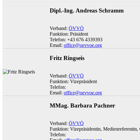
Dipl.-Ing. Andreas Schramm
Verband:
ÖVVÖ
Funktion: Präsident
Telefon: +43 676 4339393
Email:
office@oevvoe.org
Fritz Ringseis
Verband:
ÖVVÖ
Funktion: Vizepräsident
Telefon:
Email:
office@oevvoe.org
MMag. Barbara Pachner
Verband:
ÖVVÖ
Funktion: Vizepräsidentin, Medienreferentin
Telefon: