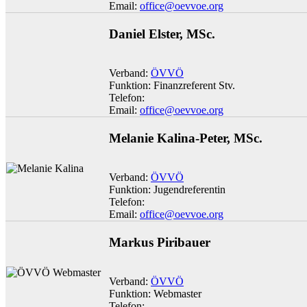
Email:
office@oevvoe.org
Daniel Elster, MSc.
Verband:
ÖVVÖ
Funktion: Finanzreferent Stv.
Telefon:
Email:
office@oevvoe.org
Melanie Kalina-Peter, MSc.
Verband:
ÖVVÖ
Funktion: Jugendreferentin
Telefon:
Email:
office@oevvoe.org
Markus Piribauer
Verband:
ÖVVÖ
Funktion: Webmaster
Telefon: