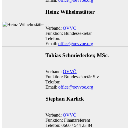
Email:
office@oevvoe.org
Heinz Wilhelmstätter
Verband:
ÖVVÖ
Funktion: Bundessekretär
Telefon:
Email:
office@oevvoe.org
Tobias Schmiedecker, MSc.
Verband:
ÖVVÖ
Funktion: Bundessekretär Stv.
Telefon:
Email:
office@oevvoe.org
Stephan Karlick
Verband:
ÖVVÖ
Funktion: Finanzreferent
Telefon: 0660 / 544 23 84