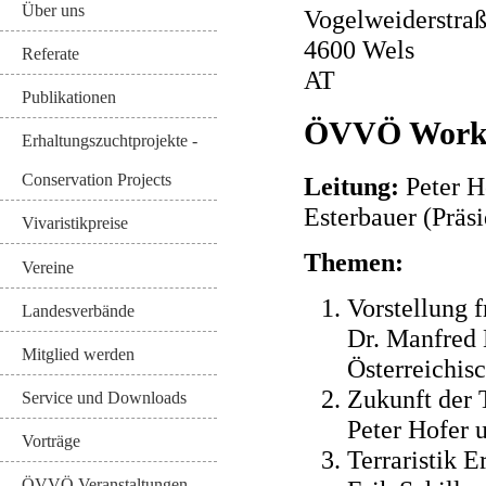
Über uns
Vogelweiderstra
4600
Wels
Referate
AT
Publikationen
ÖVVÖ Worksh
Erhaltungszuchtprojekte -
Conservation Projects
Leitung:
Peter H
Esterbauer (Prä
Vivaristikpreise
Themen:
Vereine
Vorstellung 
Landesverbände
Dr. Manfred 
Mitglied werden
Österreichis
Zukunft der T
Service und Downloads
Peter Hofer 
Vorträge
Terraristik 
ÖVVÖ Veranstaltungen