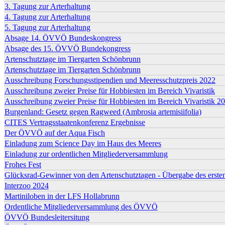
3. Tagung zur Arterhaltung
4. Tagung zur Arterhaltung
5. Tagung zur Arterhaltung
Absage 14. ÖVVÖ Bundeskongress
Absage des 15. ÖVVÖ Bundekongress
Artenschutztage im Tiergarten Schönbrunn
Artenschutztage im Tiergarten Schönbrunn
Ausschreibung Forschungsstipendien und Meeresschutzpreis 2022
Ausschreibung zweier Preise für Hobbiesten im Bereich Vivaristik
Ausschreibung zweier Preise für Hobbiesten im Bereich Vivaristik 2
Burgenland: Gesetz gegen Ragweed (Ambrosia artemisiifolia)
CITES Vertragsstaatenkonferenz Ergebnisse
Der ÖVVÖ auf der Aqua Fisch
Einladung zum Science Day im Haus des Meeres
Einladung zur ordentlichen Mitgliederversammlung
Frohes Fest
Glücksrad-Gewinner von den Artenschutztagen - Übergabe des ersten
Interzoo 2024
Martiniloben in der LFS Hollabrunn
Ordentliche Mitgliederversammlung des ÖVVÖ
ÖVVÖ Bundesleitersitung