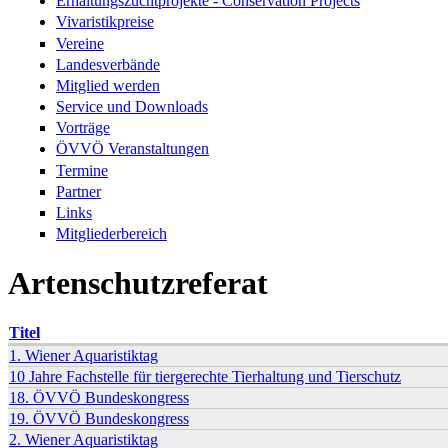
Erhaltungszuchtprojekte - Conservation Projects
Vivaristikpreise
Vereine
Landesverbände
Mitglied werden
Service und Downloads
Vorträge
ÖVVÖ Veranstaltungen
Termine
Partner
Links
Mitgliederbereich
Artenschutzreferat
Titel
1. Wiener Aquaristiktag
10 Jahre Fachstelle für tiergerechte Tierhaltung und Tierschutz
18. ÖVVÖ Bundeskongress
19. ÖVVÖ Bundeskongress
2. Wiener Aquaristiktag