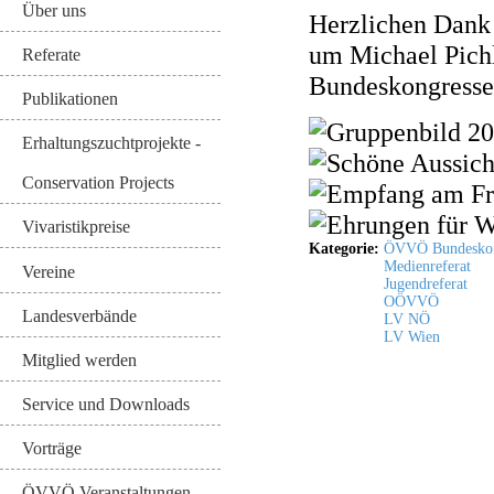
Über uns
Herzlichen Dank 
um Michael Pichl
Referate
Bundeskongresse
Publikationen
Erhaltungszuchtprojekte -
Conservation Projects
Vivaristikpreise
Kategorie:
ÖVVÖ Bundeskon
Medienreferat
Vereine
Jugendreferat
OÖVVÖ
Landesverbände
LV NÖ
LV Wien
Mitglied werden
Service und Downloads
Vorträge
ÖVVÖ Veranstaltungen