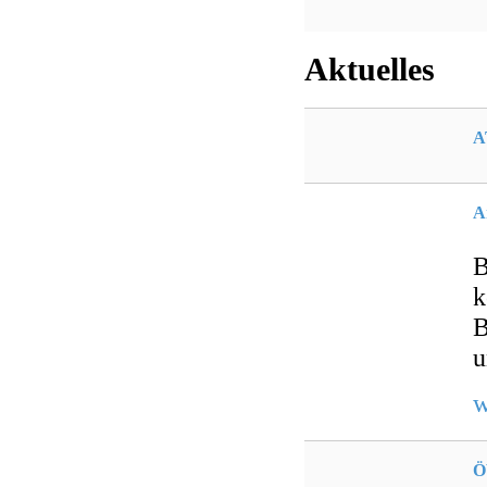
Aktuelles
A
A
B
k
B
u
w
Ö