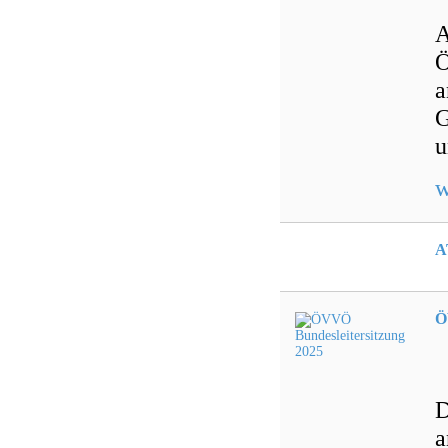
A
Ö
a
G
u
w
A
Ö
D
a