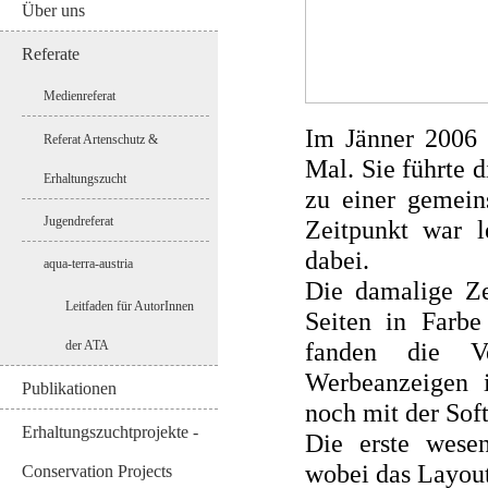
Über uns
Referate
Medienreferat
Im Jänner 2006 
Referat Artenschutz &
Mal. Sie führte 
Erhaltungszucht
zu einer gemei
Jugendreferat
Zeitpunkt war l
dabei.
aqua-terra-austria
Die damalige Ze
Leitfaden für AutorInnen
Seiten in Farb
fanden die Ve
der ATA
Werbeanzeigen i
Publikationen
noch mit der Soft
Erhaltungszuchtprojekte -
Die erste wesen
wobei das Layout
Conservation Projects