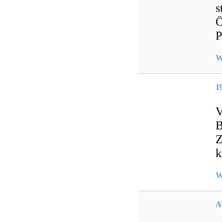
s
Ö
P
w
1
V
B
Z
k
w
A