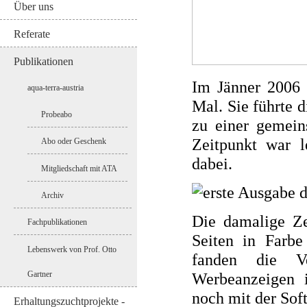
Über uns
Referate
Publikationen
Im Jänner 2006 
aqua-terra-austria
Mal. Sie führte 
Probeabo
zu einer gemei
Zeitpunkt war l
Abo oder Geschenk
dabei.
Mitgliedschaft mit ATA
Archiv
Die damalige Ze
Fachpublikationen
Seiten in Farb
Lebenswerk von Prof. Otto
fanden die Ve
Werbeanzeigen i
Gartner
noch mit der Soft
Erhaltungszuchtprojekte -