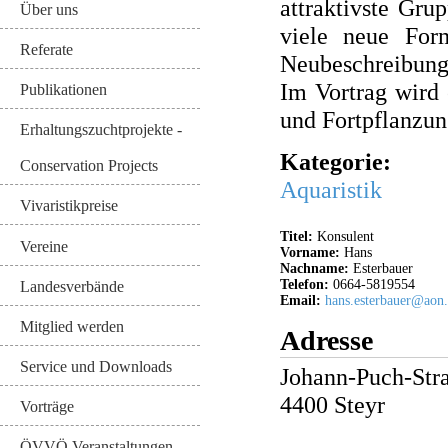
attraktivste Gru
Über uns
viele neue For
Referate
Neubeschreibung
Im Vortrag wird 
Publikationen
und Fortpflanzun
Erhaltungszuchtprojekte -
Kategorie:
Conservation Projects
Aquaristik
Vivaristikpreise
Titel:
Konsulent
Vereine
Vorname:
Hans
Nachname:
Esterbauer
Telefon:
0664-5819554
Landesverbände
Email:
hans.esterbauer@aon.
Mitglied werden
Adresse
Service und Downloads
Johann-Puch-Stra
4400
Steyr
Vorträge
ÖVVÖ Veranstaltungen