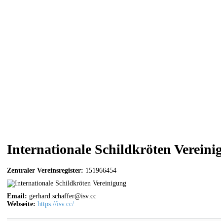
Internationale Schildkröten Vereini
Zentraler Vereinsregister:
151966454
Email:
gerhard.schaffer@isv.cc
Webseite:
https://isv.cc/