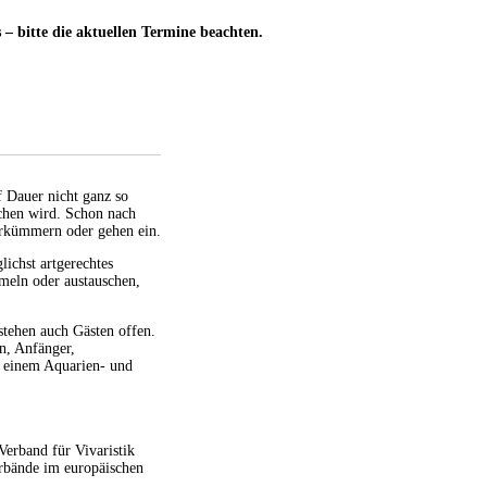
 – bitte die aktuellen Termine beachten.
f Dauer nicht ganz so
ochen wird. Schon nach
rkümmern oder gehen ein.
ichst artgerechtes
meln oder austauschen,
stehen auch Gästen offen.
en, Anfänger,
n einem Aquarien- und
erband für Vivaristik
Verbände im europäischen