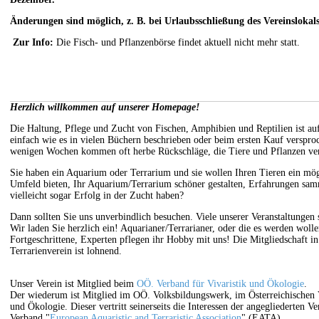
Änderungen sind möglich, z. B. bei Urlaubsschließung des Vereinslokals
Zur Info:
Die Fisch- und Pflanzenbörse findet aktuell nicht mehr statt.
Herzlich willkommen auf unserer Homepage!
Die Haltung, Pflege und Zucht von Fischen, Amphibien und Reptilien ist au
einfach wie es in vielen Büchern beschrieben oder beim ersten Kauf verspr
wenigen Wochen kommen oft herbe Rückschläge, die Tiere und Pflanzen ve
Sie haben ein Aquarium oder Terrarium und sie wollen Ihren Tieren ein mögl
Umfeld bieten, Ihr Aquarium/Terrarium schöner gestalten, Erfahrungen sam
vielleicht sogar Erfolg in der Zucht haben?
Dann sollten Sie uns unverbindlich besuchen. Viele unserer Veranstaltungen 
Wir laden Sie herzlich ein! Aquarianer/Terrarianer, oder die es werden woll
Fortgeschrittene, Experten pflegen ihr Hobby mit uns! Die Mitgliedschaft i
Terrarienverein ist lohnend.
Unser Verein ist Mitglied beim
OÖ. Verband für Vivaristik und Ökologie
.
Der wiederum ist Mitglied im OÖ. Volksbildungswerk, im Österreichischen V
und Ökologie. Dieser vertritt seinerseits die Interessen der angegliederten 
Verband "
European Aquaristic and Terraristic Association
" (EATA).