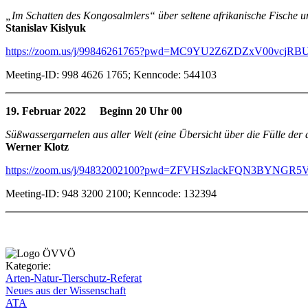
„Im Schatten des Kongosalmlers“ über seltene afrikanische Fische un
Stanislav Kislyuk
https://zoom.us/j/99846261765?pwd=MC9YU2Z6ZDZxV00vcj
Meeting-ID: 998 4626 1765; Kenncode: 544103
19. Februar 2022 Beginn 20 Uhr 00
Süßwassergarnelen aus aller Welt (eine Übersicht über die Fülle de
Werner Klotz
https://zoom.us/j/94832002100?pwd=ZFVHSzlackFQN3BYNG
Meeting-ID: 948 3200 2100; Kenncode: 132394
Kategorie:
Arten-Natur-Tierschutz-Referat
Neues aus der Wissenschaft
ATA