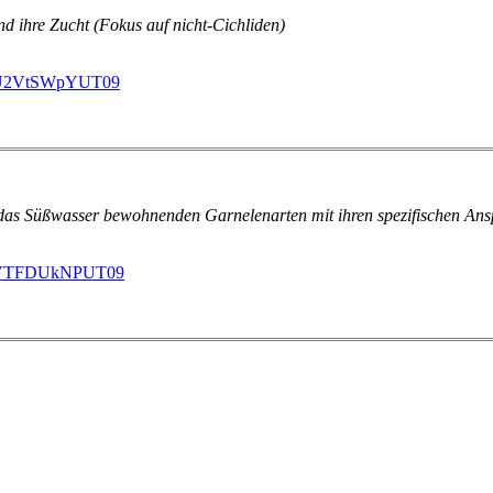
d ihre Zucht (Fokus auf nicht-Cichliden)
RBU2VtSWpYUT09
r das Süßwasser bewohnenden Garnelenarten mit ihren spezifischen An
R5VTFDUkNPUT09