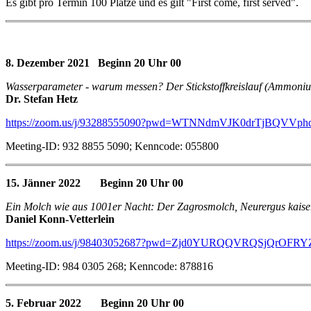
Es gibt pro Termin 100 Plätze und es gilt "First come, first served".
8. Dezember 2021 Beginn 20 Uhr 00
Wasserparameter - warum messen? Der Stickstoffkreislauf (Ammonium, 
Dr. Stefan Hetz
https://zoom.us/j/93288555090?pwd=WTNNdmVJK0drTjBQVVp
Meeting-ID: 932 8855 5090; Kenncode: 055800
15. Jänner 2022 Beginn 20 Uhr 00
Ein Molch wie aus 1001er Nacht: Der Zagrosmolch, Neurergus kaise
Daniel Konn-Vetterlein
https://zoom.us/j/98403052687?pwd=Zjd0YURQQVRQSjQrOFR
Meeting-ID: 984 0305 268; Kenncode: 878816
5. Februar 2022 Beginn 20 Uhr 00