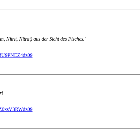
Nitrit, Nitrat) aus der Sicht des Fisches.'
hdU9PNEZ4dz09
ri
YZ0xsV3RWdz09